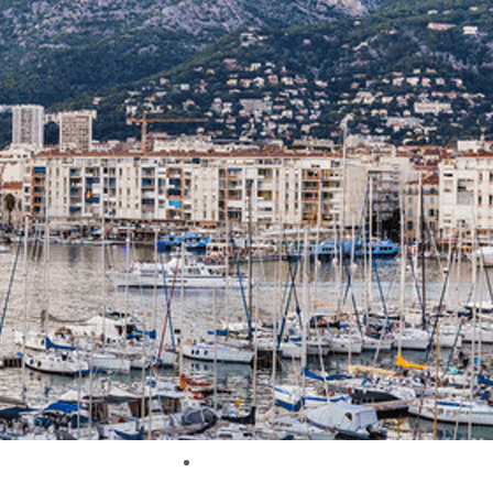
Exporter les lignes sélectionnées
Exporter toutes les colonnes
Exporter uniquement les colonnes affichées
Menu
<
>
Nos actions
Articles et témoignages clients
Nos actus
Ajoutez un logo, un bouton, des réseaux sociaux
Cliquez pour éditer