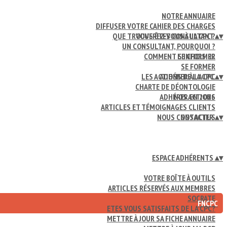
NOTRE ANNUAIRE
DIFFUSER VOTRE CAHIER DES CHARGES
QUE TROUVEREZ-VOUS À LA CPC ?
VOUS ÊTES CONSULTANT
▴
▾
UN CONSULTANT, POURQUOI ?
COMMENT LE CHOISIR?
S'INFORMER
SE FORMER
LES ACTIONS DE LA CPC
ADHÉRER À LA CPC
▴
▾
CHARTE DE DÉONTOLOGIE
ADHÉRER EN 2026
NOS ACTIONS
ARTICLES ET TÉMOIGNAGES CLIENTS
NOUS CONTACTER
NOS ACTUS
▴
▾
ESPACE ADHÉRENTS
▴
▾
VOTRE BOÎTE À OUTILS
ARTICLES RÉSERVÉS AUX MEMBRES
SOCRATE
FNCPC
ETES VOUS SATISFAITS DE LA CPC?
METTRE À JOUR SA FICHE ANNUAIRE