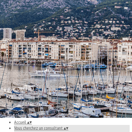
Exporter les lignes sélectionnées
Exporter toutes les colonnes
Exporter uniquement les colonnes affichées
Menu
<
>
Notre annuaire
Diffuser votre cahier des charges
Que trouverez-vous à la CPC ?
Un consultant, pourquoi ?
Comment le choisir?
Ajoutez un logo, un bouton, des réseaux sociaux
Cliquez pour éditer
Accueil
▴
▾
Vous cherchez un consultant
▴
▾