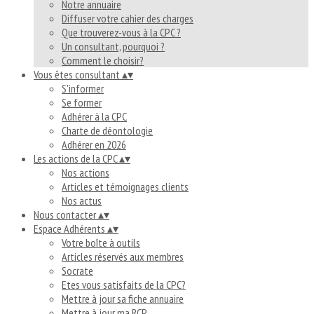
Notre annuaire
Diffuser votre cahier des charges
Que trouverez-vous à la CPC ?
Un consultant, pourquoi ?
Comment le choisir?
Vous êtes consultant
▴
▾
S'informer
Se former
Adhérer à la CPC
Charte de déontologie
Adhérer en 2026
Les actions de la CPC
▴
▾
Nos actions
Articles et témoignages clients
Nos actus
Nous contacter
▴
▾
Espace Adhérents
▴
▾
Votre boîte à outils
Articles réservés aux membres
Socrate
Etes vous satisfaits de la CPC?
Mettre à jour sa fiche annuaire
Mettre à jour ma RCP