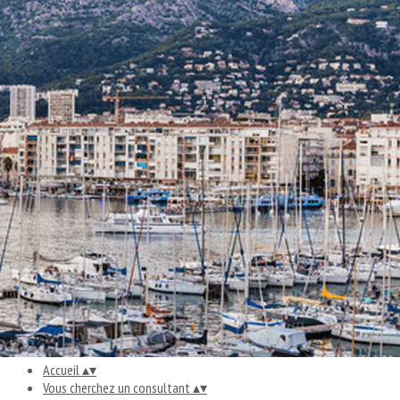
Exporter les lignes sélectionnées
Exporter toutes les colonnes
Exporter uniquement les colonnes affichées
Menu
<
>
S'informer
Se former
Adhérer à la CPC
Charte de déontologie
Adhérer en 2026
Ajoutez un logo, un bouton, des réseaux sociaux
Cliquez pour éditer
Accueil
▴
▾
Vous cherchez un consultant
▴
▾