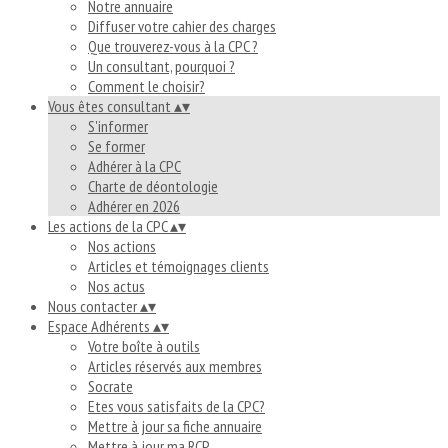
Notre annuaire
Diffuser votre cahier des charges
Que trouverez-vous à la CPC ?
Un consultant, pourquoi ?
Comment le choisir?
Vous êtes consultant
▴
▾
S'informer
Se former
Adhérer à la CPC
Charte de déontologie
Adhérer en 2026
Les actions de la CPC
▴
▾
Nos actions
Articles et témoignages clients
Nos actus
Nous contacter
▴
▾
Espace Adhérents
▴
▾
Votre boîte à outils
Articles réservés aux membres
Socrate
Etes vous satisfaits de la CPC?
Mettre à jour sa fiche annuaire
Mettre à jour ma RCP