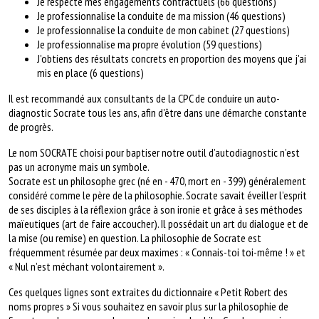
Je respecte mes engagements contractuels (66 questions)
Je professionnalise la conduite de ma mission (46 questions)
Je professionnalise la conduite de mon cabinet (27 questions)
Je professionnalise ma propre évolution (59 questions)
J'obtiens des résultats concrets en proportion des moyens que j'ai
mis en place (6 questions)
Il est recommandé aux consultants de la CPC de conduire un auto-
diagnostic Socrate tous les ans, afin d'être dans une démarche constante
de progrès.
Le nom SOCRATE choisi pour baptiser notre outil d’autodiagnostic n’est
pas un acronyme mais un symbole.
Socrate est un philosophe grec (né en - 470, mort en - 399) généralement
considéré comme le père de la philosophie. Socrate savait éveiller l’esprit
de ses disciples à la réflexion grâce à son ironie et grâce à ses méthodes
maïeutiques (art de faire accoucher). Il possédait un art du dialogue et de
la mise (ou remise) en question. La philosophie de Socrate est
fréquemment résumée par deux maximes : « Connais-toi toi-même ! » et
« Nul n’est méchant volontairement ».
Ces quelques lignes sont extraites du dictionnaire « Petit Robert des
noms propres » Si vous souhaitez en savoir plus sur la philosophie de