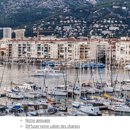
Exporter les lignes sélectionnées
Exporter toutes les colonnes
Exporter uniquement les colonnes affichées
Menu
<
>
Nos actions
Articles et témoignages clients
Nos actus
Ajoutez un logo, un bouton, des réseaux sociaux
Cliquez pour éditer
Accueil
▴
▾
Vous cherchez un consultant
▴
▾
Notre annuaire
Diffuser votre cahier des charges