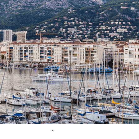
Exporter les lignes sélectionnées
Exporter toutes les colonnes
Exporter uniquement les colonnes affichées
Menu
<
>
Nos actions
Articles et témoignages clients
Nos actus
Ajoutez un logo, un bouton, des réseaux sociaux
Cliquez pour éditer