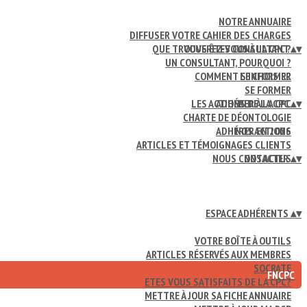
NOTRE ANNUAIRE
DIFFUSER VOTRE CAHIER DES CHARGES
QUE TROUVEREZ-VOUS À LA CPC ?
VOUS ÊTES CONSULTANT
▴
▾
UN CONSULTANT, POURQUOI ?
COMMENT LE CHOISIR?
S'INFORMER
SE FORMER
LES ACTIONS DE LA CPC
ADHÉRER À LA CPC
▴
▾
CHARTE DE DÉONTOLOGIE
ADHÉRER EN 2026
NOS ACTIONS
ARTICLES ET TÉMOIGNAGES CLIENTS
NOUS CONTACTER
NOS ACTUS
▴
▾
ESPACE ADHÉRENTS
▴
▾
VOTRE BOÎTE À OUTILS
ARTICLES RÉSERVÉS AUX MEMBRES
SOCRATE
FNCPC
ETES VOUS SATISFAITS DE LA CPC?
METTRE À JOUR SA FICHE ANNUAIRE