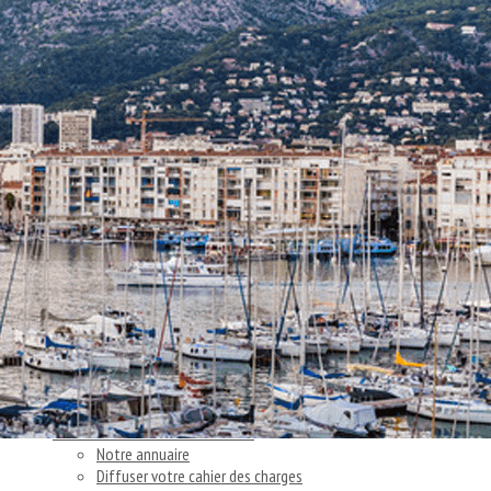
Exporter les lignes sélectionnées
Exporter toutes les colonnes
Exporter uniquement les colonnes affichées
Menu
<
>
Nos actions
Articles et témoignages clients
Nos actus
Ajoutez un logo, un bouton, des réseaux sociaux
Cliquez pour éditer
Accueil
▴
▾
Vous cherchez un consultant
▴
▾
Notre annuaire
Diffuser votre cahier des charges