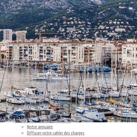
Exporter les lignes sélectionnées
Exporter toutes les colonnes
Exporter uniquement les colonnes affichées
Menu
<
>
Nos actions
Articles et témoignages clients
Nos actus
Ajoutez un logo, un bouton, des réseaux sociaux
Cliquez pour éditer
Accueil
▴
▾
Vous cherchez un consultant
▴
▾
Notre annuaire
Diffuser votre cahier des charges