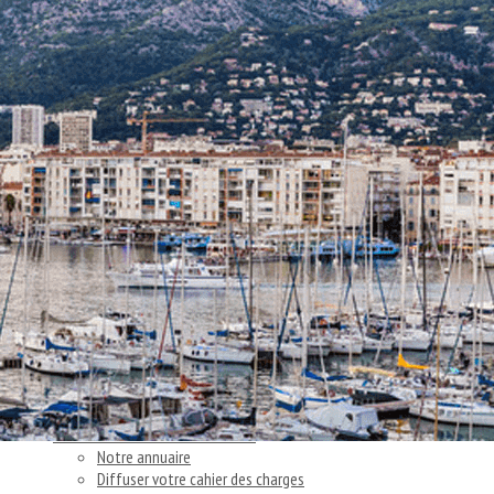
Exporter les lignes sélectionnées
Exporter toutes les colonnes
Exporter uniquement les colonnes affichées
Menu
<
>
Nos actions
Articles et témoignages clients
Nos actus
Ajoutez un logo, un bouton, des réseaux sociaux
Cliquez pour éditer
Accueil
▴
▾
Vous cherchez un consultant
▴
▾
Notre annuaire
Diffuser votre cahier des charges