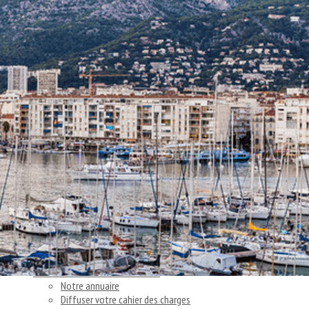
Exporter les lignes sélectionnées
Exporter toutes les colonnes
Exporter uniquement les colonnes affichées
Menu
<
>
Nos actions
Articles et témoignages clients
Nos actus
Ajoutez un logo, un bouton, des réseaux sociaux
Cliquez pour éditer
Accueil
▴
▾
Vous cherchez un consultant
▴
▾
Notre annuaire
Diffuser votre cahier des charges