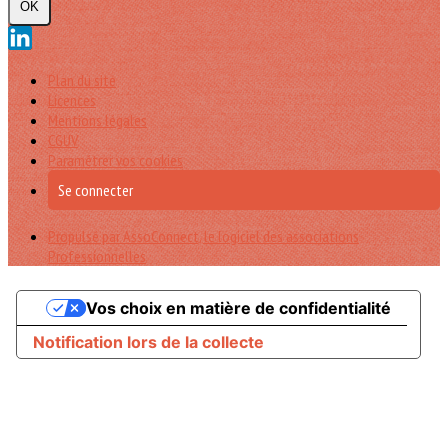
OK
Plan du site
Licences
Mentions légales
CGUV
Paramétrer vos cookies
Se connecter
Propulsé par AssoConnect, le logiciel des associations
Professionnelles
Vos choix en matière de confidentialité
Notification lors de la collecte