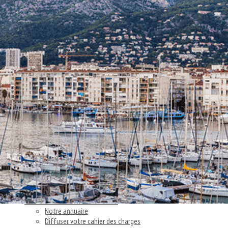
Exporter les lignes sélectionnées
Exporter toutes les colonnes
Exporter uniquement les colonnes affichées
Menu
<
>
Nos actions
Articles et témoignages clients
Nos actus
Ajoutez un logo, un bouton, des réseaux sociaux
Cliquez pour éditer
Accueil
▴
▾
Vous cherchez un consultant
▴
▾
Notre annuaire
Diffuser votre cahier des charges