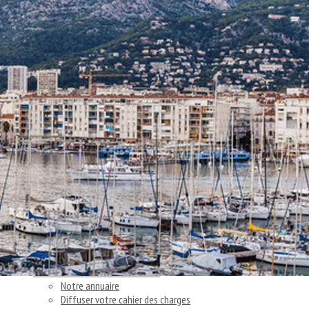
Exporter les lignes sélectionnées
Exporter toutes les colonnes
Exporter uniquement les colonnes affichées
Menu
<
>
Nos actions
Articles et témoignages clients
Nos actus
Ajoutez un logo, un bouton, des réseaux sociaux
Cliquez pour éditer
Accueil
▴
▾
Vous cherchez un consultant
▴
▾
Notre annuaire
Diffuser votre cahier des charges