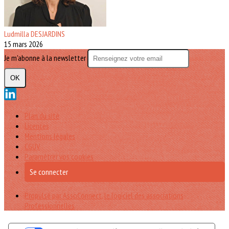
Ludmilla DESJARDINS
15 mars 2026
Je m'abonne à la newsletter
OK
Plan du site
Licences
Mentions légales
CGUV
Paramétrer vos cookies
Se connecter
Propulsé par AssoConnect, le logiciel des associations
Professionnelles