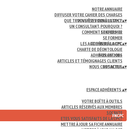
NOTRE ANNUAIRE
DIFFUSER VOTRE CAHIER DES CHARGES
QUE TROUVEREZ-VOUS À LA CPC ?
VOUS ÊTES CONSULTANT
▴
▾
UN CONSULTANT, POURQUOI ?
COMMENT LE CHOISIR?
S'INFORMER
SE FORMER
LES ACTIONS DE LA CPC
ADHÉRER À LA CPC
▴
▾
CHARTE DE DÉONTOLOGIE
ADHÉRER EN 2026
NOS ACTIONS
ARTICLES ET TÉMOIGNAGES CLIENTS
NOUS CONTACTER
NOS ACTUS
▴
▾
ESPACE ADHÉRENTS
▴
▾
VOTRE BOÎTE À OUTILS
ARTICLES RÉSERVÉS AUX MEMBRES
SOCRATE
FNCPC
ETES VOUS SATISFAITS DE LA CPC?
METTRE À JOUR SA FICHE ANNUAIRE