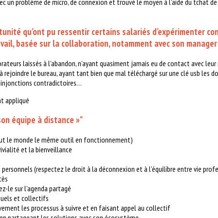
 avec un problème de micro, de connexion et trouvé le moyen à l’aide du tchat d
tunité qu’ont pu ressentir certains salariés d’expérimenter c
avail, basée sur la collaboration, notamment avec son manager
borateurs laissés à l’abandon, n’ayant quasiment jamais eu de contact avec leur
 à rejoindre le bureau, ayant tant bien que mal téléchargé sur une clé usb les d
’injonctions contradictoires…
ont appliqué
on équipe à distance »"
out le monde le même outil en fonctionnement)
vialité et la bienveillance
 personnels (respectez le droit à la déconnexion et à l’équilibre entre vie profe
cès
ez-le sur l’agenda partagé
uels et collectifs
vement les processus à suivre et en faisant appel au collectif
r en partageant les solutions avec son écosystème