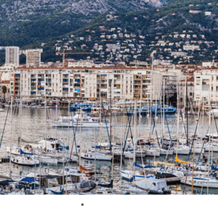
Exporter les lignes sélectionnées
Exporter toutes les colonnes
Exporter uniquement les colonnes affichées
Menu
<
>
Nos actions
Articles et témoignages clients
Nos actus
Ajoutez un logo, un bouton, des réseaux sociaux
Cliquez pour éditer