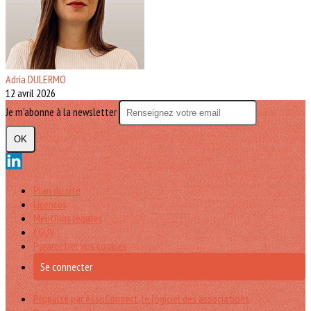
Adria DULERMO
12 avril 2026
Je m'abonne à la newsletter
OK
Plan du site
Licences
Mentions légales
CGUV
Paramétrer vos cookies
Se connecter
Propulsé par AssoConnect, le logiciel des associations