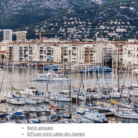
Exporter les lignes sélectionnées
Exporter toutes les colonnes
Exporter uniquement les colonnes affichées
Menu
<
>
Nos actions
Articles et témoignages clients
Nos actus
Ajoutez un logo, un bouton, des réseaux sociaux
Cliquez pour éditer
Accueil
▴
▾
Vous cherchez un consultant
▴
▾
Notre annuaire
Diffuser votre cahier des charges